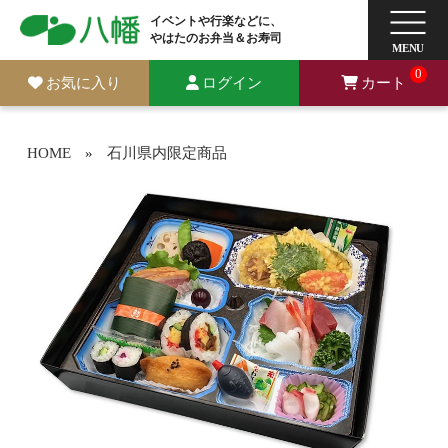
イベントや行楽などに、
やはたのお弁当＆お寿司
0
お気に入り
ログイン
カート
HOME
»
石川県内限定商品