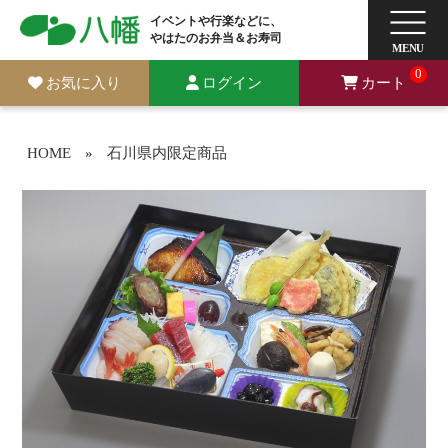
イベントや行楽などに、
やはたのお弁当＆お寿司
0
お気に入り
ログイン
カート
HOME
»
石川県内限定商品