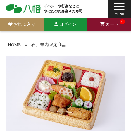
イベントや行楽などに、
やはたのお弁当＆お寿司
0
お気に入り
ログイン
カート
HOME
»
石川県内限定商品