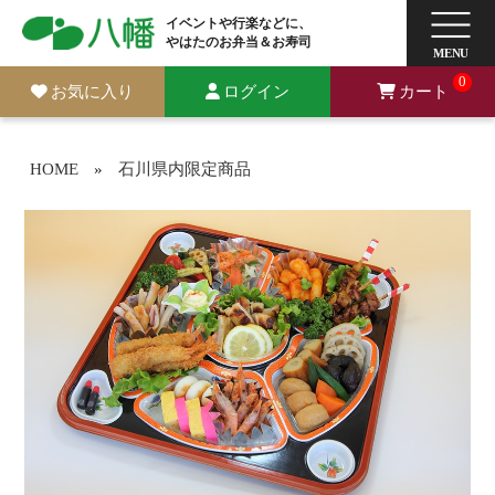
イベントや行楽などに、
やはたのお弁当＆お寿司
0
お気に入り
ログイン
カート
HOME
»
石川県内限定商品