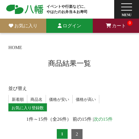
イベントや行楽などに、
やはたのお弁当＆お寿司
0
お気に入り
ログイン
カート
HOME
商品結果一覧
並び替え
新着順
商品名
価格が安い
価格が高い
お気に入り登録数
1件～15件（全26件） 前の15件 |
次の15件
2
1