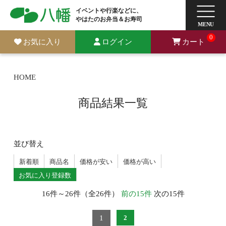
イベントや行楽などに、
やはたのお弁当＆お寿司
0
お気に入り
ログイン
カート
HOME
商品結果一覧
並び替え
新着順
商品名
価格が安い
価格が高い
お気に入り登録数
16件～26件（全26件）
前の15件
次の15件
1
2