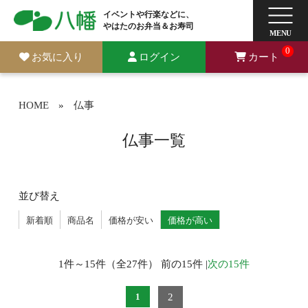
イベントや行楽などに、
やはたのお弁当＆お寿司
0
お気に入り
ログイン
カート
HOME
»
仏事
仏事一覧
並び替え
新着順
商品名
価格が安い
価格が高い
1件～15件（全27件） 前の15件 |
次の15件
2
1