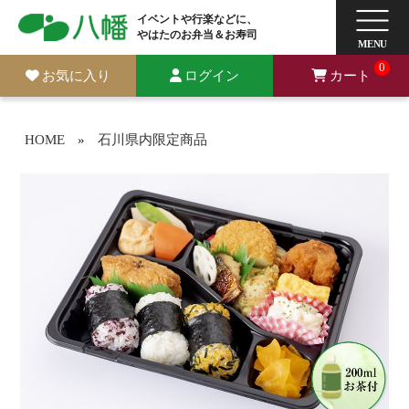
イベントや行楽などに、
やはたのお弁当＆お寿司
0
お気に入り
ログイン
カート
HOME
»
石川県内限定商品