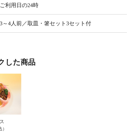
ご利用日の24時
3～4人前／取皿・箸セット3セット付
クした商品
ス
税込）