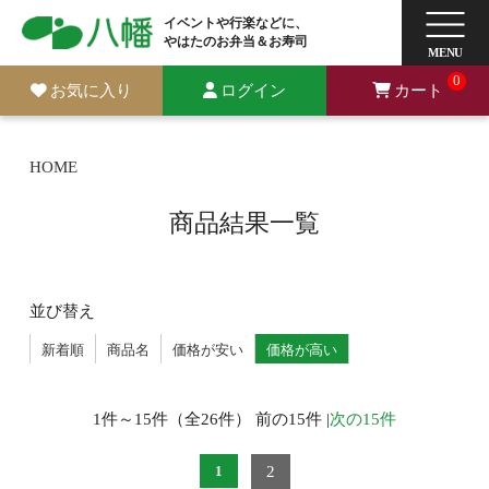
イベントや行楽などに、
やはたのお弁当＆お寿司
0
お気に入り
ログイン
カート
HOME
商品結果一覧
並び替え
新着順
商品名
価格が安い
価格が高い
1件～15件（全26件） 前の15件 |
次の15件
2
1