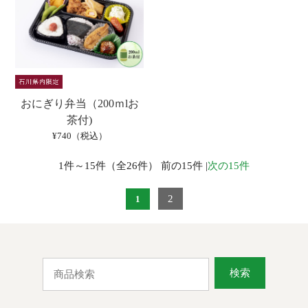
おにぎり弁当（200ｍlお
茶付)
¥740（税込）
1件～15件（全26件） 前の15件 |
次の15件
2
1
検索