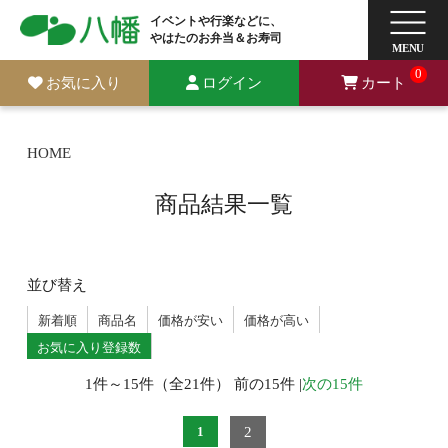
イベントや行楽などに、
やはたのお弁当＆お寿司
0
お気に入り
ログイン
カート
HOME
商品結果一覧
並び替え
新着順
商品名
価格が安い
価格が高い
お気に入り登録数
1件～15件（全21件） 前の15件 |
次の15件
2
1